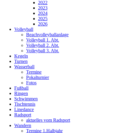
2022
2023
2024
2025
2026
Volleyball
Beachvolleyballanlage
Volleyball 1. Abt.
Volleyball 2. Abt.
Volleyball 3. Abt.
Kegeln
Turnen
Wasserball
Termine
Pokalturnier
Fotos
Fußball
Ringen
Schwimmen
Tischtennis
Linedance
Radsport
aktuelles vom Radsport
Wandern
Termine 1.Halbjahr