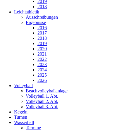
2019
2018
Leichtathletik
Ausschreibungen
Ergebnisse
2016
2017
2018
2019
2020
2021
2022
2023
2024
2025
2026
Volleyball
Beachvolleyballanlage
Volleyball 1. Abt.
Volleyball 2. Abt.
Volleyball 3. Abt.
Kegeln
Turnen
Wasserball
Termine